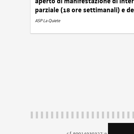
aperto di manifestazione di int
parziale (18 ore settimanali) e 
ASP La Quiete
c.f. 80014930327; p.iva 005260