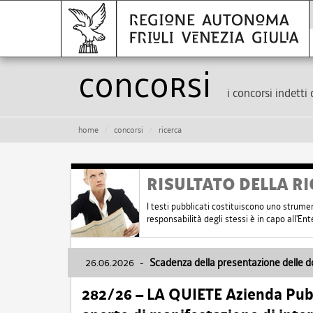
Concorsi
i concorsi indetti 
home
concorsi
ricerca
RISULTATO DELLA RI
I testi pubblicati costituiscono uno strume
responsabilità degli stessi è in capo all'E
26.06.2026
-
Scadenza della presentazione delle 
282/26 – LA QUIETE Azienda Pubbl