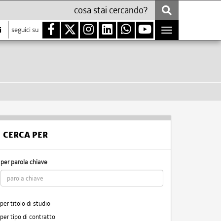
i
seguici su
Toggle
navigation
CERCA PER
per parola chiave
per titolo di studio
per tipo di contratto