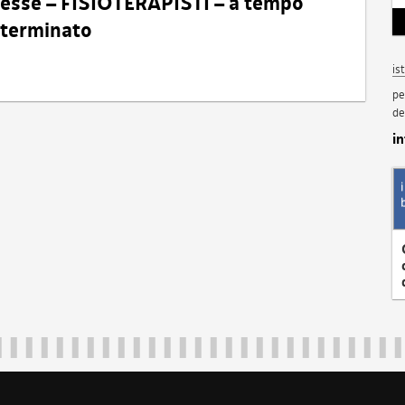
eresse – FISIOTERAPISTI – a tempo
determinato
is
pe
de
i
Regione Autonoma Friuli Venezia Giulia
40324
|
piazza Unità d'Italia 1 Trieste
|
+39 040 3771111
|
regione.fri