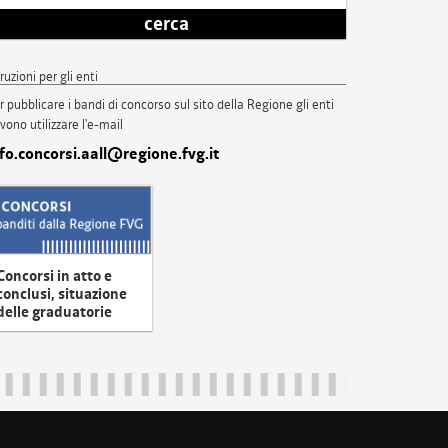
cerca
truzioni per gli enti
r pubblicare i bandi di concorso sul sito della Regione gli enti
vono utilizzare l'e-mail
nfo.concorsi.aall@regione.fvg.it
Concorsi in atto e
conclusi, situazione
delle graduatorie
uliveneziagiulia@certregione.fvg.it