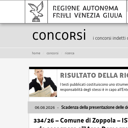
Concorsi
i concorsi indetti 
home
concorsi
ricerca
RISULTATO DELLA RI
I testi pubblicati costituiscono uno strume
responsabilità degli stessi è in capo all'E
06.08.2026
-
Scadenza della presentazione delle 
334/26 – Comune di Zoppola – 