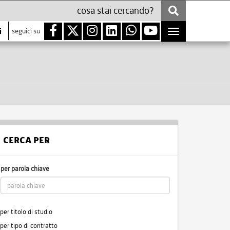
i
seguici su
Toggle
navigation
CERCA PER
per parola chiave
per titolo di studio
per tipo di contratto