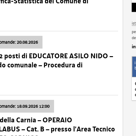
fica-Statistica del Comune di
is
pe
de
domande: 20.08.2026
i
 2 posti di EDUCATORE ASILO NIDO –
nido comunale – Procedura di
domande: 18.09.2026 12:00
della Carnia – OPERAIO
US – Cat. B – presso l’Area Tecnico