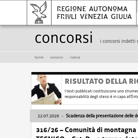
Concorsi
i concorsi indetti 
home
concorsi
ricerca
RISULTATO DELLA RI
I testi pubblicati costituiscono uno strume
responsabilità degli stessi è in capo all'E
22.07.2026
-
Scadenza della presentazione delle 
316/26 – Comunità di montagna