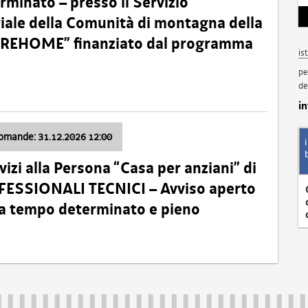
minato – presso il Servizio
oriale della Comunità di montagna della
o “REHOME” finanziato dal programma
is
pe
de
i
domande: 31.12.2026 12:00
izi alla Persona “Casa per anziani” di
ROFESSIONALI TECNICI – Avviso aperto
 a tempo determinato e pieno