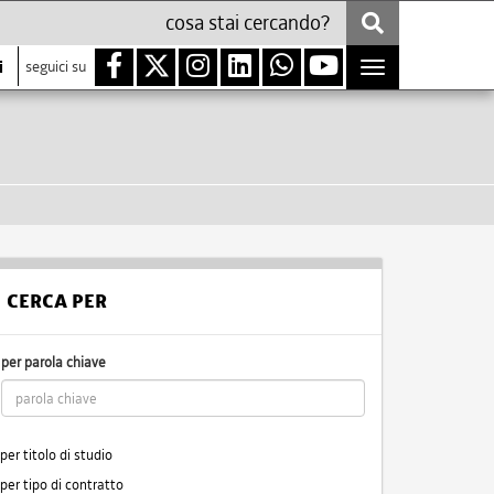
i
seguici su
Toggle
navigation
CERCA PER
per parola chiave
per titolo di studio
per tipo di contratto