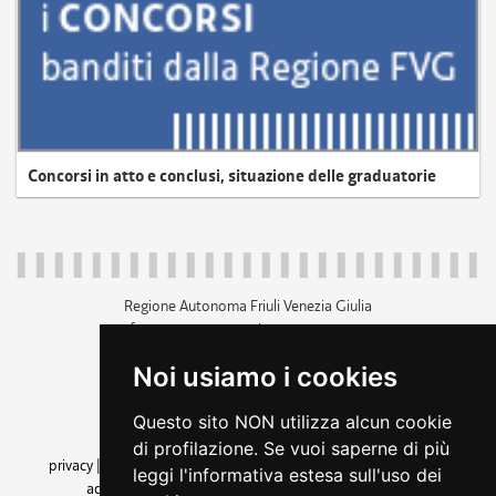
Concorsi in atto e conclusi, situazione delle graduatorie
Regione Autonoma Friuli Venezia Giulia
c.f. 80014930327; p.iva 00526040324
piazza Unità d'Italia 1 Trieste
Noi usiamo i cookies
+39 040 3771111
regione.friuliveneziagiulia@certregione.fvg.it
Questo sito NON utilizza alcun cookie
amministrazione trasparente
di profilazione. Se vuoi saperne di più
privacy
|
cookie
|
note legali
|
accessibilità
|
rss
|
dichiarazione di
leggi l'informativa estesa sull'uso dei
accessibilità
|
feedback
|
cambio preferenze cookie