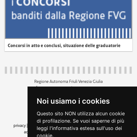
Concorsi in atto e conclusi, situazione delle graduatorie
Regione Autonoma Friuli Venezia Giulia
c.f. 80014930327; p.iva 00526040324
piazza Unità d'Italia 1 Trieste
Noi usiamo i cookies
+39 040 3771111
regione.friuliveneziagiulia@certregione.fvg.it
Questo sito NON utilizza alcun cookie
amministrazione trasparente
di profilazione. Se vuoi saperne di più
privacy
|
cookie
|
note legali
|
accessibilità
|
rss
|
dichiarazione di
leggi l'informativa estesa sull'uso dei
accessibilità
|
feedback
|
cambio preferenze cookie
cookie.