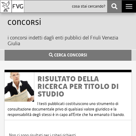
Togg
navi
Concorsi
i concorsi indetti dagli enti pubblici del Friuli Venezia
Giulia
CERCA CONCORSI
RISULTATO DELLA
RICERCA PER TITOLO DI
STUDIO
I testi pubblicati costituiscono uno strumento di
consultazione documentale privo di qualsiasi valore giuridico e la
responsabilità degli stessi è in capo all'Ente che ha emanato il bando.
Non ci sono risultati per i criteri richiesti.