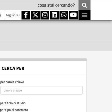
i
seguici su
Toggle
navigation
CERCA PER
per parola chiave
per titolo di studio
per tipo di contratto