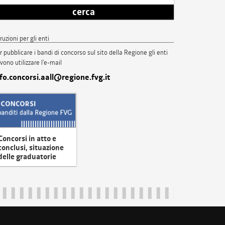
cerca
truzioni per gli enti
r pubblicare i bandi di concorso sul sito della Regione gli enti
vono utilizzare l'e-mail
nfo.concorsi.aall@regione.fvg.it
Concorsi in atto e
conclusi, situazione
delle graduatorie
uliveneziagiulia@certregione.fvg.it