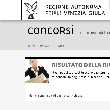
Concorsi
i concorsi indetti 
home
concorsi
ricerca
RISULTATO DELLA RI
I testi pubblicati costituiscono uno strume
responsabilità degli stessi è in capo all'E
Non ci sono risultati per i criteri richiesti.