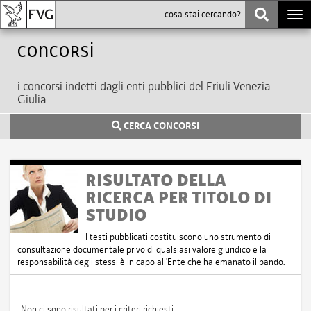
Togg
navi
Concorsi
i concorsi indetti dagli enti pubblici del Friuli Venezia
Giulia
CERCA CONCORSI
RISULTATO DELLA
RICERCA PER TITOLO DI
STUDIO
I testi pubblicati costituiscono uno strumento di
consultazione documentale privo di qualsiasi valore giuridico e la
responsabilità degli stessi è in capo all'Ente che ha emanato il bando.
Non ci sono risultati per i criteri richiesti.