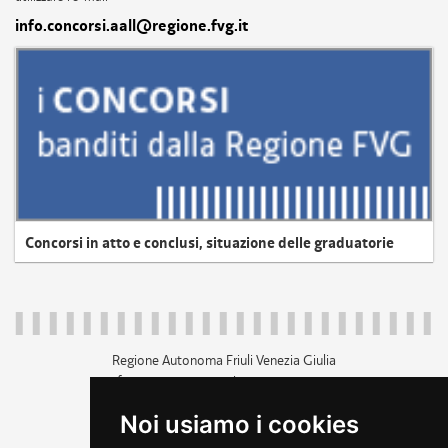
info.concorsi.aall@regione.fvg.it
Concorsi in atto e conclusi, situazione delle graduatorie
Regione Autonoma Friuli Venezia Giulia
c.f. 80014930327; p.iva 00526040324
piazza Unità d'Italia 1 Trieste
Noi usiamo i cookies
+39 040 3771111
regione.friuliveneziagiulia@certregione.fvg.it