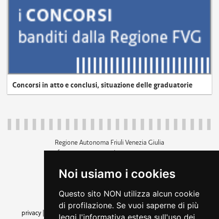
Concorsi in atto e conclusi, situazione delle graduatorie
Regione Autonoma Friuli Venezia Giulia
c.f. 80014930327; p.iva 00526040324
piazza Unità d'Italia 1 Trieste
Noi usiamo i cookies
+39 040 3771111
regione.friuliveneziagiulia@certregione.fvg.it
Questo sito NON utilizza alcun cookie
amministrazione trasparente
di profilazione. Se vuoi saperne di più
privacy
|
cookie
|
note legali
|
accessibilità
|
rss
|
dichiarazione di
leggi l'informativa estesa sull'uso dei