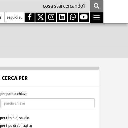
i
seguici su
Toggle
navigation
CERCA PER
per parola chiave
per titolo di studio
per tipo di contratto