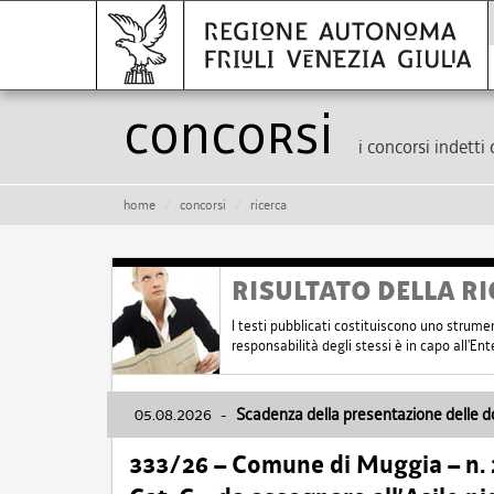
Concorsi
i concorsi indetti 
home
concorsi
ricerca
RISULTATO DELLA RI
I testi pubblicati costituiscono uno strume
responsabilità degli stessi è in capo all'E
05.08.2026
-
Scadenza della presentazione delle 
333/26 – Comune di Muggia – n.