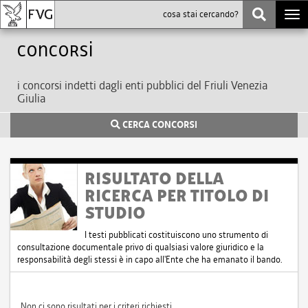
Togg
navi
Concorsi
i concorsi indetti dagli enti pubblici del Friuli Venezia
Giulia
CERCA CONCORSI
RISULTATO DELLA
RICERCA PER TITOLO DI
STUDIO
I testi pubblicati costituiscono uno strumento di
consultazione documentale privo di qualsiasi valore giuridico e la
responsabilità degli stessi è in capo all'Ente che ha emanato il bando.
Non ci sono risultati per i criteri richiesti.