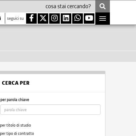
i
seguici su
Toggle
navigation
CERCA PER
per parola chiave
per titolo di studio
per tipo di contratto