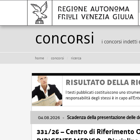
Concorsi
i concorsi indetti 
home
concorsi
ricerca
RISULTATO DELLA RI
I testi pubblicati costituiscono uno strume
responsabilità degli stessi è in capo all'E
04.08.2026
-
Scadenza della presentazione delle 
331/26 – Centro di Riferimento 