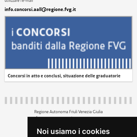
utilizzare l'e-mail
info.concorsi.aall@regione.fvg.it
Concorsi in atto e conclusi, situazione delle graduatorie
Regione Autonoma Friuli Venezia Giulia
c.f. 80014930327; p.iva 00526040324
piazza Unità d'Italia 1 Trieste
Noi usiamo i cookies
+39 040 3771111