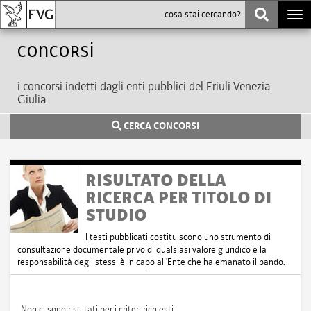
Togg
navi
Concorsi
i concorsi indetti dagli enti pubblici del Friuli Venezia
Giulia
CERCA CONCORSI
RISULTATO DELLA
RICERCA PER TITOLO DI
STUDIO
I testi pubblicati costituiscono uno strumento di
consultazione documentale privo di qualsiasi valore giuridico e la
responsabilità degli stessi è in capo all'Ente che ha emanato il bando.
Non ci sono risultati per i criteri richiesti.