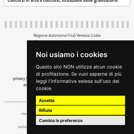
Concorsi in atto e conclusi, situazione delle graduatorie
Regione Autonoma Friuli Venezia Giulia
c.f. 80014930327; p.iva 00526040324
piazza Unità d'Italia 1 Trieste
Noi usiamo i cookies
+39 040 3771111
regione.friuliveneziagiulia@certregione.fvg.it
Questo sito NON utilizza alcun cookie
amministrazione trasparente
di profilazione. Se vuoi saperne di più
privacy
|
cookie
|
note legali
|
accessibilità
|
rss
|
dichiarazione di
leggi l'informativa estesa sull'uso dei
accessibilità
|
feedback
|
cambio preferenze cookie
cookie.
seguici su
Accetta
Rifiuta
ufficio stampa e comunicazione
sito a cura dell'
Cambia le preferenze
realizzazione
web design