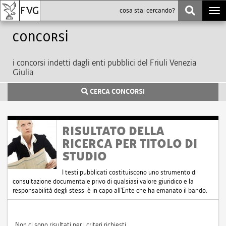
Togg
navi
Concorsi
i concorsi indetti dagli enti pubblici del Friuli Venezia
Giulia
CERCA CONCORSI
RISULTATO DELLA
RICERCA PER TITOLO DI
STUDIO
I testi pubblicati costituiscono uno strumento di
consultazione documentale privo di qualsiasi valore giuridico e la
responsabilità degli stessi è in capo all'Ente che ha emanato il bando.
Non ci sono risultati per i criteri richiesti.