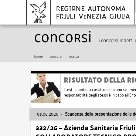
Concorsi
i concorsi indetti 
home
concorsi
ricerca
RISULTATO DELLA RI
I testi pubblicati costituiscono uno strume
responsabilità degli stessi è in capo all'E
05.08.2026
-
Scadenza della presentazione delle 
332/26 – Azienda Sanitaria Friul