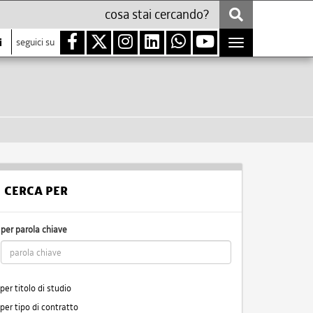
i
seguici su
Toggle
navigation
CERCA PER
per parola chiave
per titolo di studio
per tipo di contratto