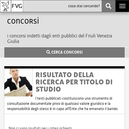
Togg
navi
Concorsi
i concorsi indetti dagli enti pubblici del Friuli Venezia
Giulia
CERCA CONCORSI
RISULTATO DELLA
RICERCA PER TITOLO DI
STUDIO
I testi pubblicati costituiscono uno strumento di
consultazione documentale privo di qualsiasi valore giuridico e la
responsabilità degli stessi è in capo all'Ente che ha emanato il bando.
Non ci sono risultati per i criteri richiesti.