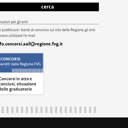
cerca
truzioni per gli enti
r pubblicare i bandi di concorso sul sito della Regione gli enti
vono utilizzare l'e-mail
nfo.concorsi.aall@regione.fvg.it
Concorsi in atto e
conclusi, situazione
delle graduatorie
uliveneziagiulia@certregione.fvg.it