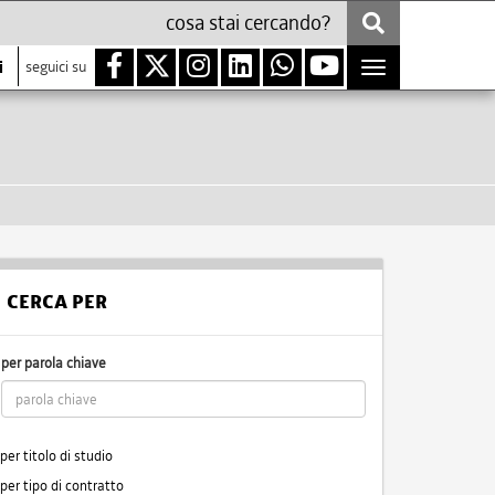
i
seguici su
Toggle
navigation
CERCA PER
per parola chiave
per titolo di studio
per tipo di contratto