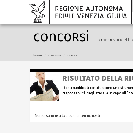
Concorsi
i concorsi indetti 
home
concorsi
ricerca
RISULTATO DELLA RI
I testi pubblicati costituiscono uno strume
responsabilità degli stessi è in capo all'E
Non ci sono risultati per i criteri richiesti.