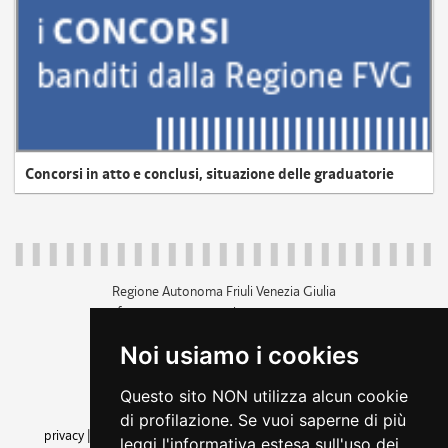
Concorsi in atto e conclusi, situazione delle graduatorie
Regione Autonoma Friuli Venezia Giulia
c.f. 80014930327; p.iva 00526040324
piazza Unità d'Italia 1 Trieste
Noi usiamo i cookies
+39 040 3771111
regione.friuliveneziagiulia@certregione.fvg.it
Questo sito NON utilizza alcun cookie
amministrazione trasparente
di profilazione. Se vuoi saperne di più
privacy
|
cookie
|
note legali
|
accessibilità
|
rss
|
dichiarazione di
leggi l'informativa estesa sull'uso dei