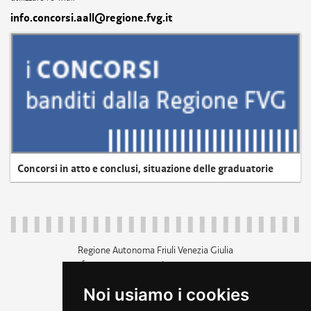
info.concorsi.aall@regione.fvg.it
Concorsi in atto e conclusi, situazione delle graduatorie
Regione Autonoma Friuli Venezia Giulia
c.f. 80014930327; p.iva 00526040324
piazza Unità d'Italia 1 Trieste
Noi usiamo i cookies
+39 040 3771111
regione.friuliveneziagiulia@certregione.fvg.it