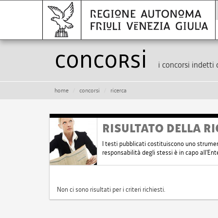
Concorsi
i concorsi indetti 
home
concorsi
ricerca
RISULTATO DELLA RI
I testi pubblicati costituiscono uno strume
responsabilità degli stessi è in capo all'E
Non ci sono risultati per i criteri richiesti.