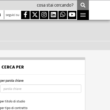
i
seguici su
Toggle
navigation
CERCA PER
per parola chiave
per titolo di studio
per tipo di contratto