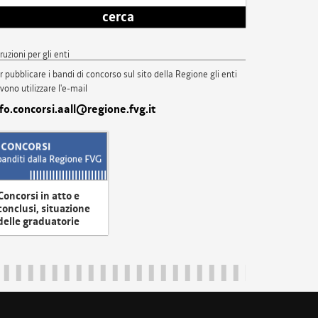
cerca
truzioni per gli enti
r pubblicare i bandi di concorso sul sito della Regione gli enti
vono utilizzare l'e-mail
nfo.concorsi.aall@regione.fvg.it
Concorsi in atto e
conclusi, situazione
delle graduatorie
uliveneziagiulia@certregione.fvg.it