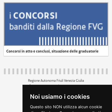
Concorsi in atto e conclusi, situazione delle graduatorie
Regione Autonoma Friuli Venezia Giulia
c.f. 80014930327; p.iva 00526040324
piazza Unità d'Italia 1 Trieste
Noi usiamo i cookies
+39 040 3771111
regione.friuliveneziagiulia@certregione.fvg.it
Questo sito NON utilizza alcun cookie
amministrazione trasparente