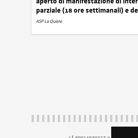
aperto di manifestazione di int
parziale (18 ore settimanali) e 
ASP La Quiete
c.f. 80014930327; p.iva 005260