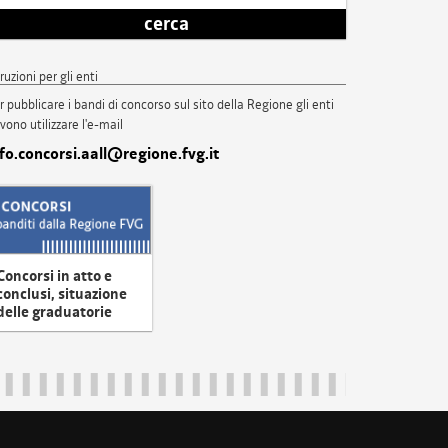
cerca
truzioni per gli enti
r pubblicare i bandi di concorso sul sito della Regione gli enti
vono utilizzare l'e-mail
nfo.concorsi.aall@regione.fvg.it
Concorsi in atto e
conclusi, situazione
delle graduatorie
uliveneziagiulia@certregione.fvg.it