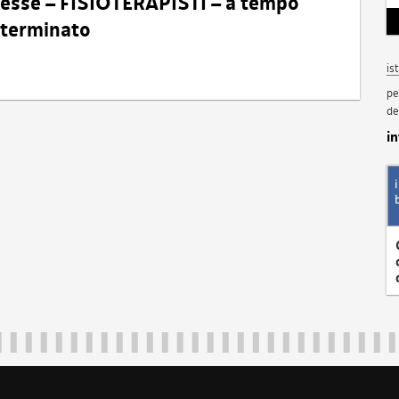
eresse – FISIOTERAPISTI – a tempo
determinato
is
pe
de
i
Regione Autonoma Friuli Venezia Giulia
40324
|
piazza Unità d'Italia 1 Trieste
|
+39 040 3771111
|
regione.fri