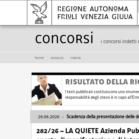
Concorsi
i concorsi indetti 
home
concorsi
ricerca
RISULTATO DELLA RI
I testi pubblicati costituiscono uno strume
responsabilità degli stessi è in capo all'E
26.06.2026
-
Scadenza della presentazione delle 
282/26 – LA QUIETE Azienda Pubbl