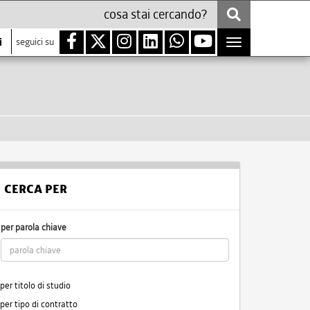
i
seguici su
Toggle
navigation
CERCA PER
per parola chiave
per titolo di studio
per tipo di contratto