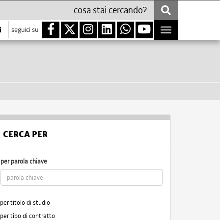
i
seguici su
Toggle
navigation
CERCA PER
per parola chiave
per titolo di studio
per tipo di contratto