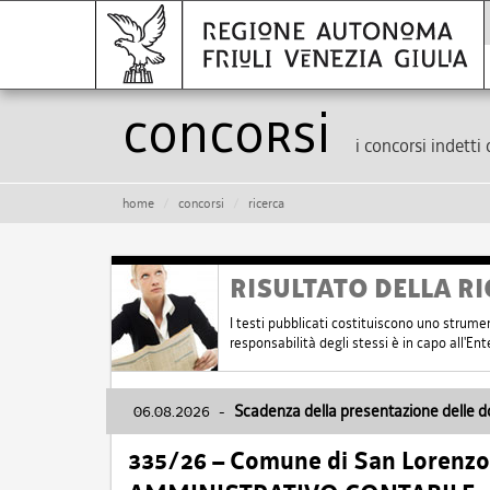
Concorsi
i concorsi indetti 
home
concorsi
ricerca
RISULTATO DELLA RI
I testi pubblicati costituiscono uno strume
responsabilità degli stessi è in capo all'E
06.08.2026
-
Scadenza della presentazione delle 
335/26 – Comune di San Lorenzo 