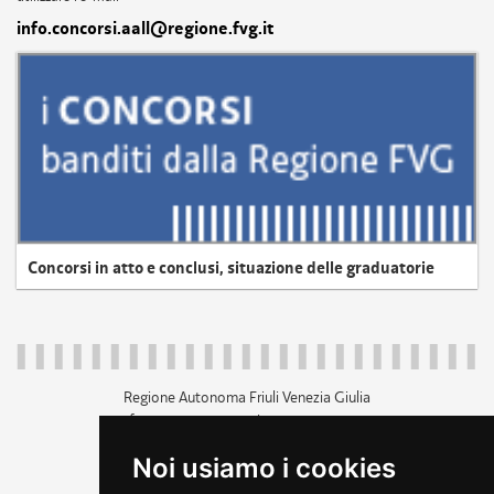
info.concorsi.aall@regione.fvg.it
Concorsi in atto e conclusi, situazione delle graduatorie
Regione Autonoma Friuli Venezia Giulia
c.f. 80014930327; p.iva 00526040324
piazza Unità d'Italia 1 Trieste
Noi usiamo i cookies
+39 040 3771111
regione.friuliveneziagiulia@certregione.fvg.it