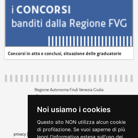
Concorsi in atto e conclusi, situazione delle graduatorie
Regione Autonoma Friuli Venezia Giulia
c.f. 80014930327; p.iva 00526040324
piazza Unità d'Italia 1 Trieste
Noi usiamo i cookies
+39 040 3771111
regione.friuliveneziagiulia@certregione.fvg.it
Questo sito NON utilizza alcun cookie
amministrazione trasparente
di profilazione. Se vuoi saperne di più
privacy
|
cookie
|
note legali
|
accessibilità
|
rss
|
dichiarazione di
leggi l'informativa estesa sull'uso dei