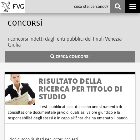
Togg
navi
Concorsi
i concorsi indetti dagli enti pubblici del Friuli Venezia
Giulia
CERCA CONCORSI
RISULTATO DELLA
RICERCA PER TITOLO DI
STUDIO
I testi pubblicati costituiscono uno strumento di
consultazione documentale privo di qualsiasi valore giuridico e la
responsabilità degli stessi è in capo all'Ente che ha emanato il bando.
Non ci sono risultati per i criteri richiesti.