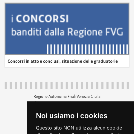
Concorsi in atto e conclusi, situazione delle graduatorie
Regione Autonoma Friuli Venezia Giulia
c.f. 80014930327; p.iva 00526040324
piazza Unità d'Italia 1 Trieste
Noi usiamo i cookies
+39 040 3771111
regione.friuliveneziagiulia@certregione.fvg.it
Questo sito NON utilizza alcun cookie
amministrazione trasparente