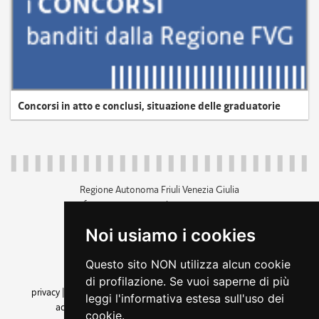
Concorsi in atto e conclusi, situazione delle graduatorie
Regione Autonoma Friuli Venezia Giulia
c.f. 80014930327; p.iva 00526040324
piazza Unità d'Italia 1 Trieste
Noi usiamo i cookies
+39 040 3771111
regione.friuliveneziagiulia@certregione.fvg.it
Questo sito NON utilizza alcun cookie
amministrazione trasparente
di profilazione. Se vuoi saperne di più
privacy
|
cookie
|
note legali
|
accessibilità
|
rss
|
dichiarazione di
leggi l'informativa estesa sull'uso dei
accessibilità
|
feedback
|
cambio preferenze cookie
cookie.