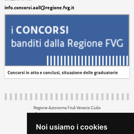
info.concorsi.aall@regione.fvg.it
Concorsi in atto e conclusi, situazione delle graduatorie
Regione Autonoma Friuli Venezia Giulia
c.f. 80014930327; p.iva 00526040324
piazza Unità d'Italia 1 Trieste
Noi usiamo i cookies
+39 040 3771111
regione.friuliveneziagiulia@certregione.fvg.it