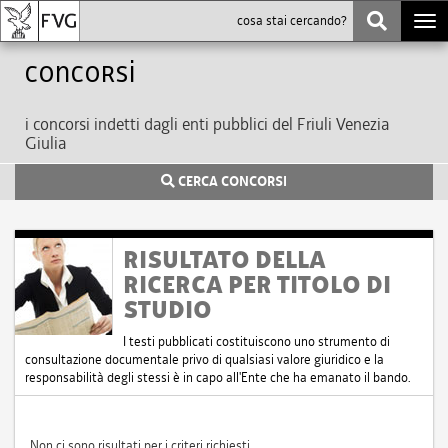
Togg
navi
Concorsi
i concorsi indetti dagli enti pubblici del Friuli Venezia
Giulia
CERCA CONCORSI
RISULTATO DELLA
RICERCA PER TITOLO DI
STUDIO
I testi pubblicati costituiscono uno strumento di
consultazione documentale privo di qualsiasi valore giuridico e la
responsabilità degli stessi è in capo all'Ente che ha emanato il bando.
Non ci sono risultati per i criteri richiesti.