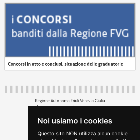
Concorsi in atto e conclusi, situazione delle graduatorie
Regione Autonoma Friuli Venezia Giulia
c.f. 80014930327; p.iva 00526040324
piazza Unità d'Italia 1 Trieste
Noi usiamo i cookies
+39 040 3771111
regione.friuliveneziagiulia@certregione.fvg.it
Questo sito NON utilizza alcun cookie
amministrazione trasparente