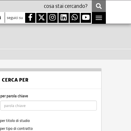
i
seguici su
Toggle
navigation
CERCA PER
per parola chiave
per titolo di studio
per tipo di contratto