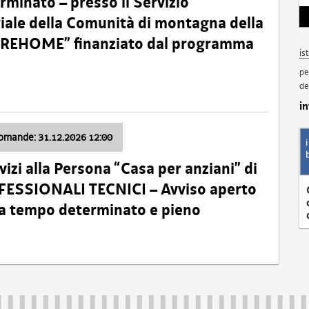
minato – presso il Servizio
oriale della Comunità di montagna della
o “REHOME” finanziato dal programma
is
pe
de
i
domande: 31.12.2026 12:00
izi alla Persona “Casa per anziani” di
ROFESSIONALI TECNICI – Avviso aperto
 a tempo determinato e pieno