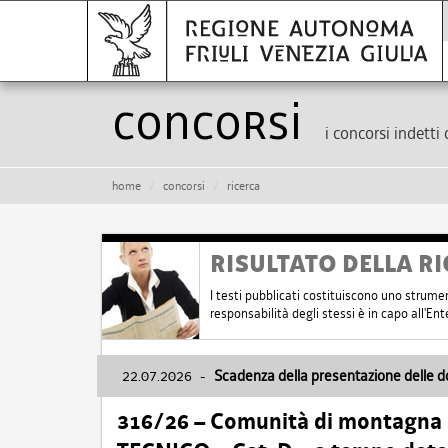
Concorsi
i concorsi indetti 
home
concorsi
ricerca
RISULTATO DELLA RI
I testi pubblicati costituiscono uno strume
responsabilità degli stessi è in capo all'E
22.07.2026
-
Scadenza della presentazione delle 
316/26 – Comunità di montagna