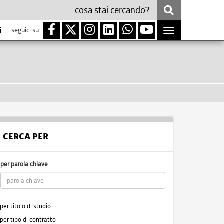
i
seguici su
Toggle
navigation
CERCA PER
per parola chiave
per titolo di studio
per tipo di contratto