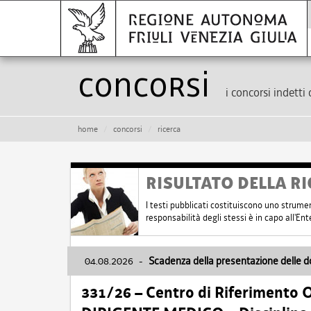
Concorsi
i concorsi indetti 
home
concorsi
ricerca
RISULTATO DELLA RI
I testi pubblicati costituiscono uno strume
responsabilità degli stessi è in capo all'E
04.08.2026
-
Scadenza della presentazione delle 
331/26 – Centro di Riferimento 