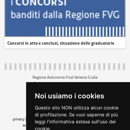
Concorsi in atto e conclusi, situazione delle graduatorie
Regione Autonoma Friuli Venezia Giulia
c.f. 80014930327; p.iva 00526040324
piazza Unità d'Italia 1 Trieste
Noi usiamo i cookies
+39 040 3771111
regione.friuliveneziagiulia@certregione.fvg.it
Questo sito NON utilizza alcun cookie
amministrazione trasparente
di profilazione. Se vuoi saperne di più
privacy
|
cookie
|
note legali
|
accessibilità
|
rss
|
dichiarazione di
leggi l'informativa estesa sull'uso dei
accessibilità
|
feedback
|
cambio preferenze cookie
cookie.