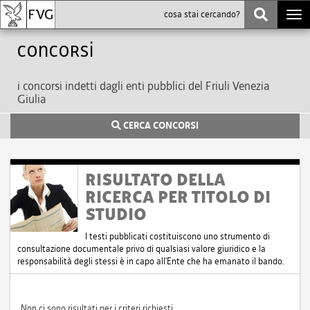
Togg
navi
Concorsi
i concorsi indetti dagli enti pubblici del Friuli Venezia
Giulia
CERCA CONCORSI
RISULTATO DELLA
RICERCA PER TITOLO DI
STUDIO
I testi pubblicati costituiscono uno strumento di
consultazione documentale privo di qualsiasi valore giuridico e la
responsabilità degli stessi è in capo all'Ente che ha emanato il bando.
Non ci sono risultati per i criteri richiesti.