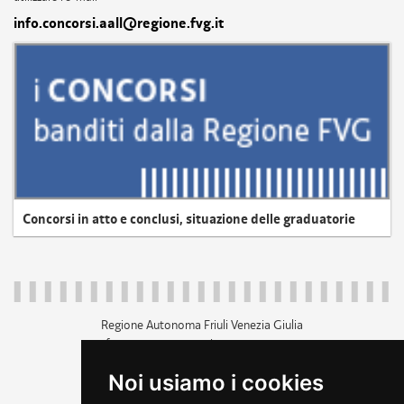
info.concorsi.aall@regione.fvg.it
Concorsi in atto e conclusi, situazione delle graduatorie
Regione Autonoma Friuli Venezia Giulia
c.f. 80014930327; p.iva 00526040324
piazza Unità d'Italia 1 Trieste
Noi usiamo i cookies
+39 040 3771111
regione.friuliveneziagiulia@certregione.fvg.it