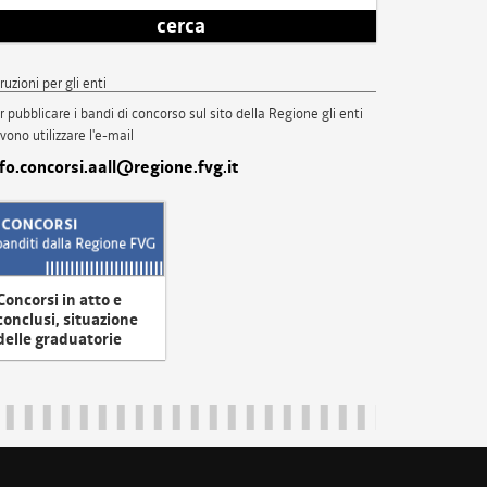
cerca
truzioni per gli enti
r pubblicare i bandi di concorso sul sito della Regione gli enti
vono utilizzare l'e-mail
nfo.concorsi.aall@regione.fvg.it
Concorsi in atto e
conclusi, situazione
delle graduatorie
uliveneziagiulia@certregione.fvg.it