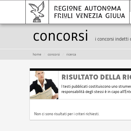
Concorsi
i concorsi indetti 
home
concorsi
ricerca
RISULTATO DELLA RI
I testi pubblicati costituiscono uno strume
responsabilità degli stessi è in capo all'E
Non ci sono risultati per i criteri richiesti.