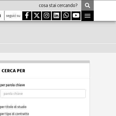
i
seguici su
Toggle
navigation
CERCA PER
per parola chiave
per titolo di studio
per tipo di contratto