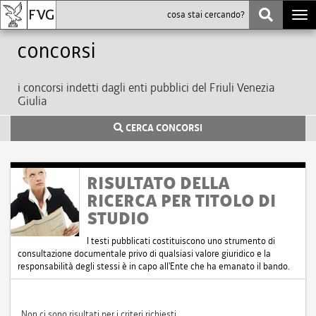
Togg
navi
Concorsi
i concorsi indetti dagli enti pubblici del Friuli Venezia
Giulia
CERCA CONCORSI
RISULTATO DELLA
RICERCA PER TITOLO DI
STUDIO
I testi pubblicati costituiscono uno strumento di
consultazione documentale privo di qualsiasi valore giuridico e la
responsabilità degli stessi è in capo all'Ente che ha emanato il bando.
Non ci sono risultati per i criteri richiesti.