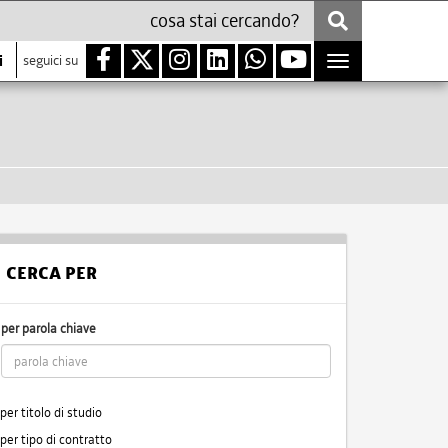
i
seguici su
Toggle
navigation
CERCA PER
per parola chiave
per titolo di studio
per tipo di contratto