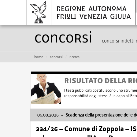
Concorsi
i concorsi indetti 
home
concorsi
ricerca
RISULTATO DELLA RI
I testi pubblicati costituiscono uno strume
responsabilità degli stessi è in capo all'E
06.08.2026
-
Scadenza della presentazione delle 
334/26 – Comune di Zoppola – 