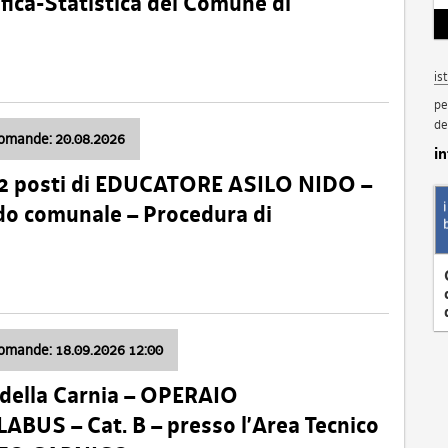
fica-Statistica del Comune di
is
pe
de
domande: 20.08.2026
i
 2 posti di EDUCATORE ASILO NIDO –
nido comunale – Procedura di
domande: 18.09.2026 12:00
della Carnia – OPERAIO
US – Cat. B – presso l’Area Tecnico