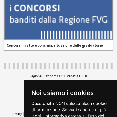
Concorsi in atto e conclusi, situazione delle graduatorie
Regione Autonoma Friuli Venezia Giulia
c.f. 80014930327; p.iva 00526040324
piazza Unità d'Italia 1 Trieste
Noi usiamo i cookies
+39 040 3771111
regione.friuliveneziagiulia@certregione.fvg.it
Questo sito NON utilizza alcun cookie
amministrazione trasparente
di profilazione. Se vuoi saperne di più
privacy
|
cookie
|
note legali
|
accessibilità
|
rss
|
dichiarazione di
leggi l'informativa estesa sull'uso dei