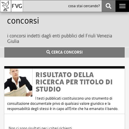
Togg
navi
Concorsi
i concorsi indetti dagli enti pubblici del Friuli Venezia
Giulia
CERCA CONCORSI
RISULTATO DELLA
RICERCA PER TITOLO DI
STUDIO
I testi pubblicati costituiscono uno strumento di
consultazione documentale privo di qualsiasi valore giuridico e la
responsabilità degli stessi è in capo all'Ente che ha emanato il bando.
Non ci sono risultati per i criteri richiesti.