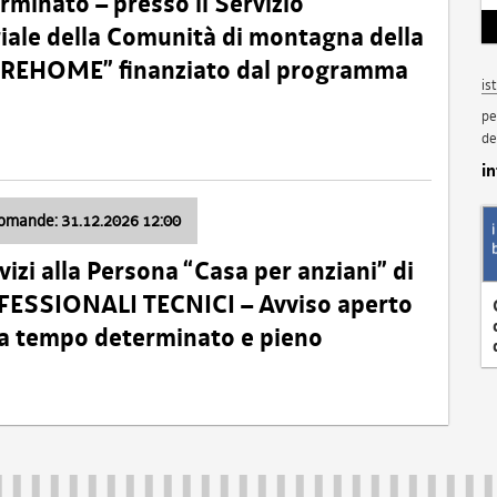
minato – presso il Servizio
oriale della Comunità di montagna della
o “REHOME” finanziato dal programma
is
pe
de
i
domande: 31.12.2026 12:00
izi alla Persona “Casa per anziani” di
ROFESSIONALI TECNICI – Avviso aperto
 a tempo determinato e pieno