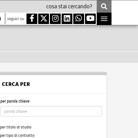
i
seguici su
Toggle
navigation
CERCA PER
per parola chiave
per titolo di studio
per tipo di contratto