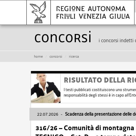
Concorsi
i concorsi indetti 
home
concorsi
ricerca
RISULTATO DELLA RI
I testi pubblicati costituiscono uno strume
responsabilità degli stessi è in capo all'E
22.07.2026
-
Scadenza della presentazione delle 
316/26 – Comunità di montagna