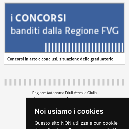
Concorsi in atto e conclusi, situazione delle graduatorie
Regione Autonoma Friuli Venezia Giulia
c.f. 80014930327; p.iva 00526040324
piazza Unità d'Italia 1 Trieste
Noi usiamo i cookies
+39 040 3771111
regione.friuliveneziagiulia@certregione.fvg.it
Questo sito NON utilizza alcun cookie
amministrazione trasparente