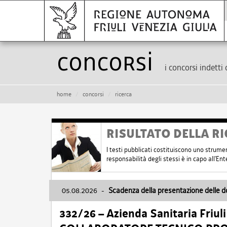
Concorsi
i concorsi indetti 
home
concorsi
ricerca
RISULTATO DELLA RI
I testi pubblicati costituiscono uno strume
responsabilità degli stessi è in capo all'E
05.08.2026
-
Scadenza della presentazione delle 
332/26 – Azienda Sanitaria Friul