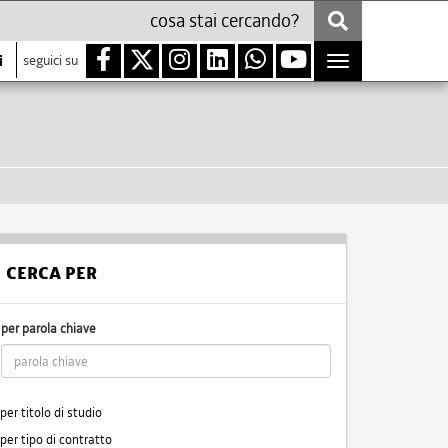
i
seguici su
Toggle
navigation
CERCA PER
per parola chiave
per titolo di studio
per tipo di contratto