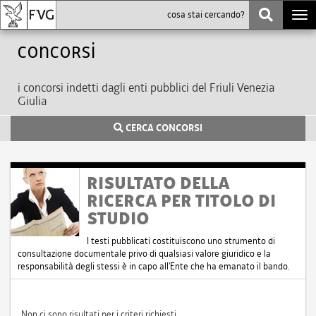
Togg
navi
Concorsi
i concorsi indetti dagli enti pubblici del Friuli Venezia
Giulia
CERCA CONCORSI
RISULTATO DELLA
RICERCA PER TITOLO DI
STUDIO
I testi pubblicati costituiscono uno strumento di
consultazione documentale privo di qualsiasi valore giuridico e la
responsabilità degli stessi è in capo all'Ente che ha emanato il bando.
Non ci sono risultati per i criteri richiesti.