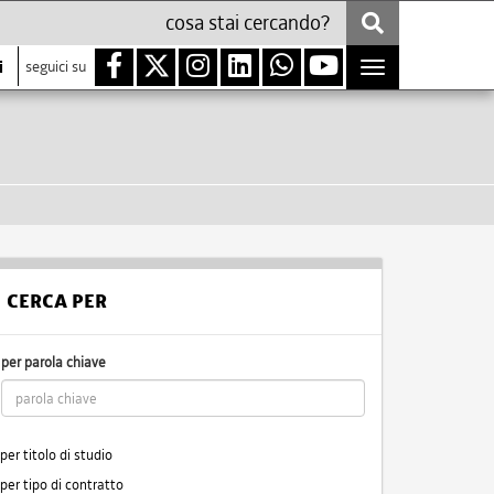
i
seguici su
Toggle
navigation
CERCA PER
per parola chiave
per titolo di studio
per tipo di contratto