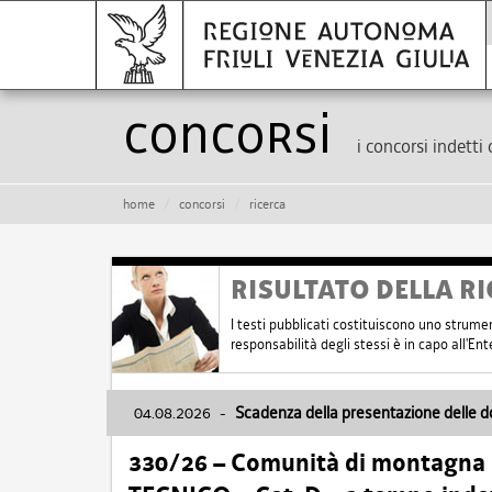
Concorsi
i concorsi indetti 
home
concorsi
ricerca
RISULTATO DELLA RI
I testi pubblicati costituiscono uno strume
responsabilità degli stessi è in capo all'E
04.08.2026
-
Scadenza della presentazione delle 
330/26 – Comunità di montagna