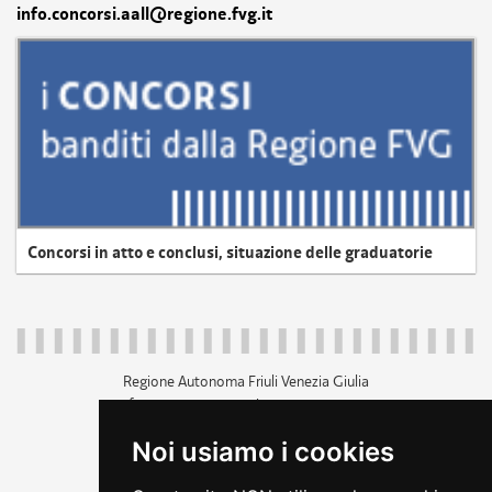
info.concorsi.aall@regione.fvg.it
Concorsi in atto e conclusi, situazione delle graduatorie
Regione Autonoma Friuli Venezia Giulia
c.f. 80014930327; p.iva 00526040324
piazza Unità d'Italia 1 Trieste
Noi usiamo i cookies
+39 040 3771111
regione.friuliveneziagiulia@certregione.fvg.it